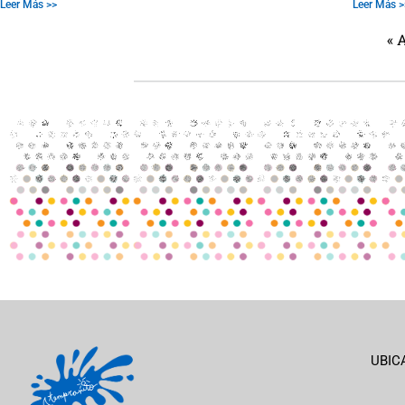
Leer Más >>
Leer Más >
« 
UBIC