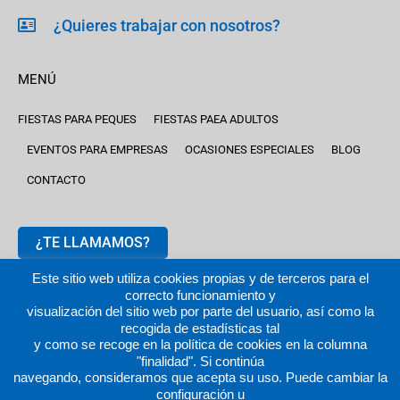
¿Quieres trabajar con nosotros?
MENÚ
FIESTAS PARA PEQUES
FIESTAS PAEA ADULTOS
EVENTOS PARA EMPRESAS
OCASIONES ESPECIALES
BLOG
CONTACTO
¿TE LLAMAMOS?
Este sitio web utiliza cookies propias y de terceros para el
correcto funcionamiento y
visualización del sitio web por parte del usuario, así como la
recogida de estadísticas tal
y como se recoge en la política de cookies en la columna
2024 © fiestastempranito.com | Todos los derechos reservados
"finalidad". Si continúa
|
Aviso legal |
Política de privacidad
|
Política de cookies
navegando, consideramos que acepta su uso. Puede cambiar la
configuración u