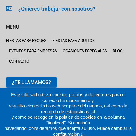
¿Quieres trabajar con nosotros?
MENÚ
FIESTAS PARA PEQUES
FIESTAS PAEA ADULTOS
EVENTOS PARA EMPRESAS
OCASIONES ESPECIALES
BLOG
CONTACTO
¿TE LLAMAMOS?
Este sitio web utiliza cookies propias y de terceros para el
correcto funcionamiento y
visualización del sitio web por parte del usuario, así como la
recogida de estadísticas tal
y como se recoge en la política de cookies en la columna
2024 © fiestastempranito.com | Todos los derechos reservados
"finalidad". Si continúa
|
Aviso legal |
Política de privacidad
|
Política de cookies
navegando, consideramos que acepta su uso. Puede cambiar la
configuración u