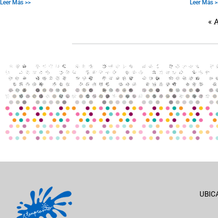
Leer Más >>
Leer Más >
« 
UBIC