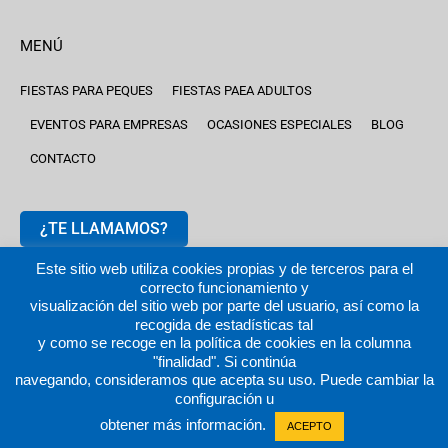
MENÚ
FIESTAS PARA PEQUES
FIESTAS PAEA ADULTOS
EVENTOS PARA EMPRESAS
OCASIONES ESPECIALES
BLOG
CONTACTO
¿TE LLAMAMOS?
Este sitio web utiliza cookies propias y de terceros para el
correcto funcionamiento y
visualización del sitio web por parte del usuario, así como la
recogida de estadísticas tal
y como se recoge en la política de cookies en la columna
2024 © fiestastempranito.com | Todos los derechos reservados
"finalidad". Si continúa
|
Aviso legal |
Política de privacidad
|
Política de cookies
navegando, consideramos que acepta su uso. Puede cambiar la
configuración u
obtener más información.
ACEPTO