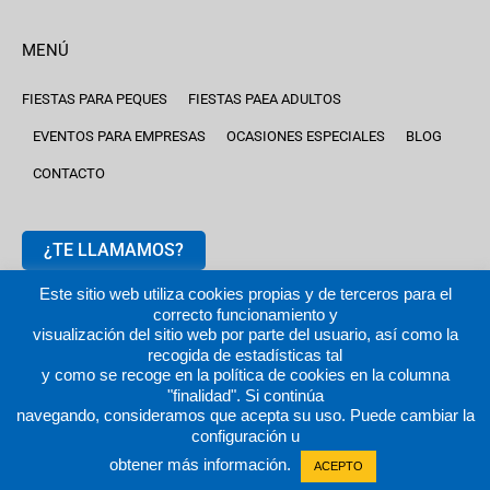
MENÚ
FIESTAS PARA PEQUES
FIESTAS PAEA ADULTOS
EVENTOS PARA EMPRESAS
OCASIONES ESPECIALES
BLOG
CONTACTO
¿TE LLAMAMOS?
Este sitio web utiliza cookies propias y de terceros para el
correcto funcionamiento y
visualización del sitio web por parte del usuario, así como la
recogida de estadísticas tal
y como se recoge en la política de cookies en la columna
2024 © fiestastempranito.com | Todos los derechos reservados
"finalidad". Si continúa
|
Aviso legal |
Política de privacidad
|
Política de cookies
navegando, consideramos que acepta su uso. Puede cambiar la
configuración u
obtener más información.
ACEPTO