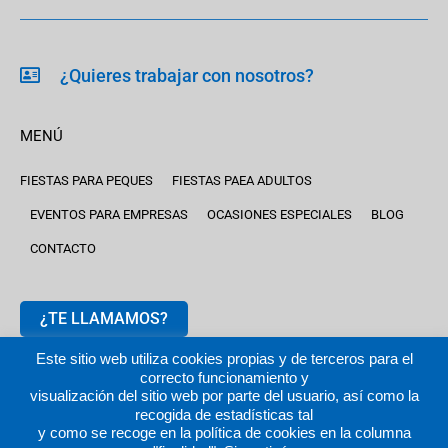
¿Quieres trabajar con nosotros?
MENÚ
FIESTAS PARA PEQUES
FIESTAS PAEA ADULTOS
EVENTOS PARA EMPRESAS
OCASIONES ESPECIALES
BLOG
CONTACTO
¿TE LLAMAMOS?
Este sitio web utiliza cookies propias y de terceros para el
correcto funcionamiento y
visualización del sitio web por parte del usuario, así como la
recogida de estadísticas tal
y como se recoge en la política de cookies en la columna
2024 © fiestastempranito.com | Todos los derechos reservados