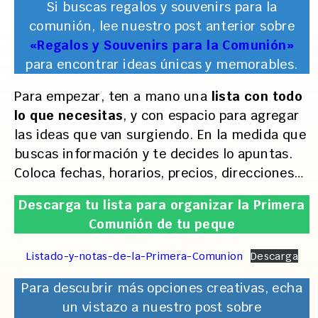
Si buscas regalos y souvenirs para la
comunión, lee nuestro post anterior sobre
«Regalos y Souvenirs para la Comunión»
para encontrar ideas únicas y memorables.
Para empezar, ten a mano una
lista con todo
lo que necesitas
, y con espacio para agregar
las ideas que van surgiendo. En la medida que
buscas información y te decides lo apuntas.
Coloca fechas, horarios, precios, direcciones…
Descarga tu lista para organizar la Primera
Comunión de tu peque
Listado-y-notas-de-la-Primera-Comunion
Descarga
Para descubrir más opciones creativas, echa
un vistazo a nuestro post sobre