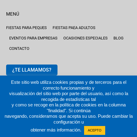
MENÚ
FIESTAS PARA PEQUES
FIESTAS PAEA ADULTOS
EVENTOS PARA EMPRESAS
OCASIONES ESPECIALES
BLOG
CONTACTO
¿TE LLAMAMOS?
Este sitio web utiliza cookies propias y de terceros para el
correcto funcionamiento y
visualización del sitio web por parte del usuario, así como la
recogida de estadísticas tal
y como se recoge en la política de cookies en la columna
2024 © fiestastempranito.com | Todos los derechos reservados
"finalidad". Si continúa
|
Aviso legal |
Política de privacidad
|
Política de cookies
navegando, consideramos que acepta su uso. Puede cambiar la
configuración u
obtener más información.
ACEPTO