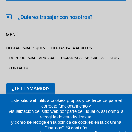
¿Quieres trabajar con nosotros?
MENÚ
FIESTAS PARA PEQUES
FIESTAS PAEA ADULTOS
EVENTOS PARA EMPRESAS
OCASIONES ESPECIALES
BLOG
CONTACTO
¿TE LLAMAMOS?
Este sitio web utiliza cookies propias y de terceros para el
correcto funcionamiento y
visualización del sitio web por parte del usuario, así como la
recogida de estadísticas tal
y como se recoge en la política de cookies en la columna
2024 © fiestastempranito.com | Todos los derechos reservados
"finalidad". Si continúa
|
Aviso legal |
Política de privacidad
|
Política de cookies