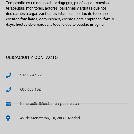
Tempranito es un equipo de pedagogos, psicólogos, maestros,
terapeutas, monitores, actores, bailarines y artistas que nos
dedicamos a organizar fiestas infantiles, fiestas de todo tipo,
eventos familiares, comuniones, eventos para empresas, family
days, fiestas de empresa,… todo lo que te puedas imaginar.
UBICACIÓN Y CONTACTO
913 02 45 22
606 083 152
tempranito@fiestastempranito.com
Av. de Manoteras, 10, 28050 Madrid