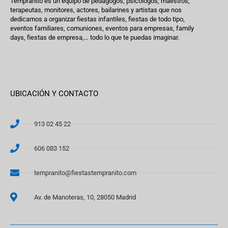
Tempranito es un equipo de pedagogos, psicólogos, maestros,
terapeutas, monitores, actores, bailarines y artistas que nos
dedicamos a organizar fiestas infantiles, fiestas de todo tipo,
eventos familiares, comuniones, eventos para empresas, family
days, fiestas de empresa,… todo lo que te puedas imaginar.
UBICACIÓN Y CONTACTO
913 02 45 22
606 083 152
tempranito@fiestastempranito.com
Av. de Manoteras, 10, 28050 Madrid