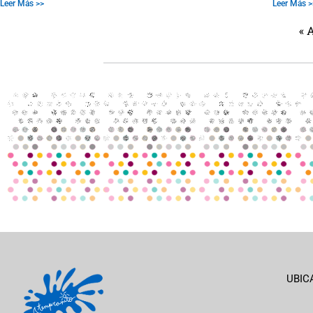
Leer Más >>
Leer Más >
« 
UBIC