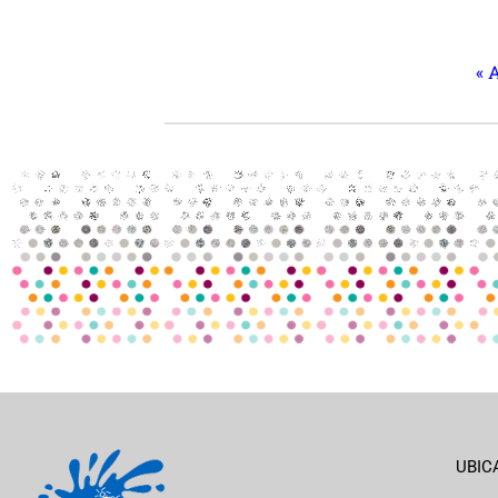
« 
UBIC